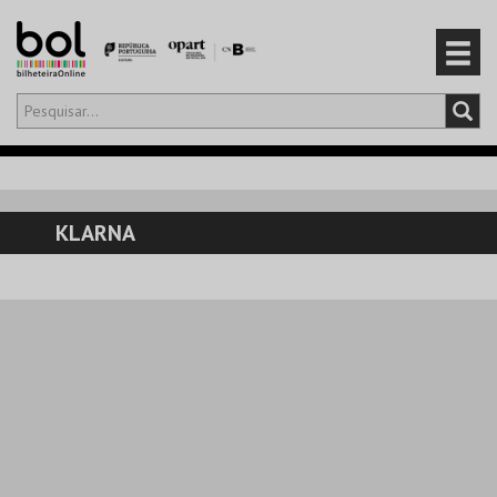
Olá,
iniciar sessão
PT
0
CARRINHO
KLARNA
EVENTOS
CARTÕES
PRODUTOS