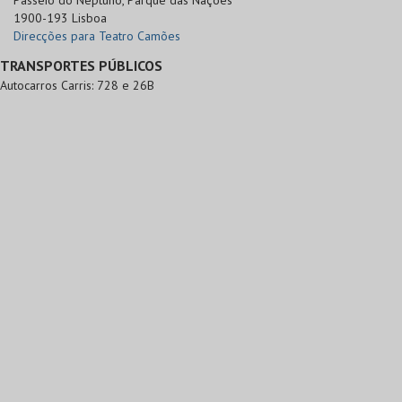
Passeio do Neptuno, Parque das Nações

1900-193 Lisboa
Direcções para Teatro Camões
TRANSPORTES PÚBLICOS
Autocarros Carris: 728 e 26B