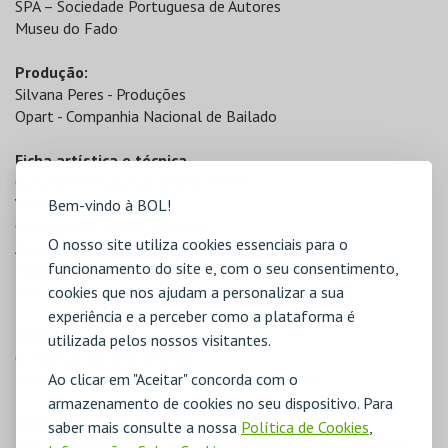
SPA – Sociedade Portuguesa de Autores
Museu do Fado
Produção:
Silvana Peres - Produções
Opart - Companhia Nacional de Bailado
Ficha artística e técnica
Guitarra Portuguesa: Ângelo Freire
Viola: Rafael Carvalho
Bem-vindo à BOL!
Contrabaixo: Carlos Menezes
O nosso site utiliza cookies essenciais para o
Acordeão: Carlos Lopes
funcionamento do site e, com o seu consentimento,
Piano: Manuel Oliveira
Percussão: Ruca Rebordão
cookies que nos ajudam a personalizar a sua
experiência e a perceber como a plataforma é
Notas
utilizada pelos nossos visitantes.
O espetáculo será gravado.
Ao clicar em "Aceitar" concorda com o
Duração prevista: 1h30 (sujeita a alterações)
armazenamento de cookies no seu dispositivo. Para
Informações adicionais
saber mais consulte a nossa
Política de Cookies
,
Não é permitida a entrada a menores de 3 anos, conforme o